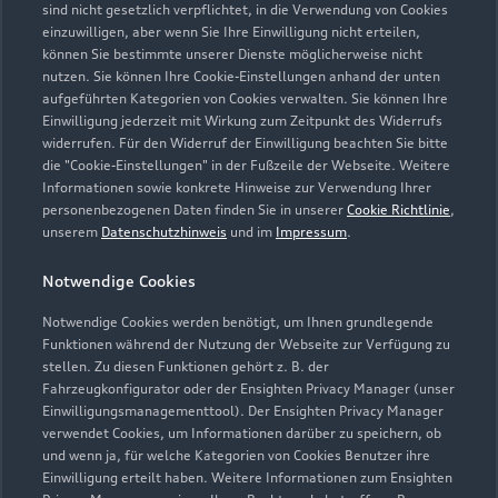
Modelle vergleichen
sind nicht gesetzlich verpflichtet, in die Verwendung von Cookies
Service & Zubehör
Neuwagensuche
einzuwilligen, aber wenn Sie Ihre Einwilligung nicht erteilen,
Elektromodelle
können Sie bestimmte unserer Dienste möglicherweise nicht
Gebrauchtwagensuche
Support
nutzen. Sie können Ihre Cookie-Einstellungen anhand der unten
Saisonale Angebote
Plug-in-Hybride
aufgeführten Kategorien von Cookies verwalten. Sie können Ihre
Gebrauchtwagen
Einwilligung jederzeit mit Wirkung zum Zeitpunkt des Widerrufs
Audi Services
Über Audi
widerrufen. Für den Widerruf der Einwilligung beachten Sie bitte
Kundenservice
Finanzierung
die "Cookie-Einstellungen" in der Fußzeile der Webseite. Weitere
Garantie
Informationen sowie konkrete Hinweise zur Verwendung Ihrer
Händlersuche
Aktionen & Angebote
personenbezogenen Daten finden Sie in unserer
Cookie Richtlinie
,
Unternehmen
Audi digital services
unserem
Datenschutzhinweis
und im
Impressum
.
Audi Code
Geschäftskunden
Karriere
myAudi
Notwendige Cookies
Häufige Fragen (FAQ)
Investor Relations
© 2026 AUDI AG. Alle Rechte vorbehalten
Notwendige Cookies werden benötigt, um Ihnen grundlegende
Audi Online Beratung
Funktionen während der Nutzung der Webseite zur Verfügung zu
Presse & Media Center
Impressum
Rechtliches
Hinweisgebersystem
stellen. Zu diesen Funktionen gehört z. B. der
Online-Terminvereinbarung
Fahrzeugkonfigurator oder der Ensighten Privacy Manager (unser
Datenschutz
Datenschutzinformation
Cookie-Einstellungen
Einwilligungsmanagementtool). Der Ensighten Privacy Manager
Servicekontakt
Cookie-Richtlinie
Barrierefreiheit
verwendet Cookies, um Informationen darüber zu speichern, ob
Audi erleben
Digital Services Act
EU Data Act
und wenn ja, für welche Kategorien von Cookies Benutzer ihre
Bordbuch & Bedienungsanleitungen
Einwilligung erteilt haben. Weitere Informationen zum Ensighten
Newsletter