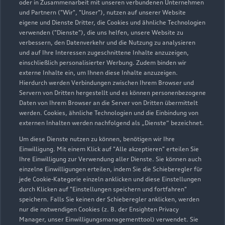
oder in Zusammenarbeit mit unseren verbundenen Unternehmen
und Partnern ("Wir", "Unser"), nutzen auf unserer Website
eigene und Dienste Dritter, die Cookies und ähnliche Technologien
verwenden ("Dienste"), die uns helfen, unsere Website zu
verbessern, den Datenverkehr und die Nutzung zu analysieren
und auf Ihre Interessen zugeschnittene Inhalte anzuzeigen,
einschließlich personalisierter Werbung. Zudem binden wir
externe Inhalte ein, um Ihnen diese Inhalte anzuzeigen.
Hierdurch werden Verbindungen zwischen Ihrem Browser und
Servern von Dritten hergestellt und es können personenbezogene
Daten von Ihrem Browser an die Server von Dritten übermittelt
Zur Inspektion
werden. Cookies, ähnliche Technologien und die Einbindung von
externen Inhalten werden nachfolgend als „Dienste“ bezeichnet.
Um diese Dienste nutzen zu können, benötigen wir Ihre
Zurück nach oben
Einwilligung. Mit einem Klick auf "Alle akzeptieren" erteilen Sie
Ihre Einwilligung zur Verwendung aller Dienste. Sie können auch
einzelne Einwilligungen erteilen, indem Sie die Schieberegler für
Modelle
jede Cookie-Kategorie einzeln anklicken und diese Einstellungen
durch Klicken auf "Einstellungen speichern und fortfahren"
speichern. Falls Sie keinen der Schieberegler anklicken, werden
Kaufen & leasen
Alle Modelle
nur die notwendigen Cookies (z. B. der Ensighten Privacy
Manager, unser Einwilligungsmanagementtool) verwendet. Sie