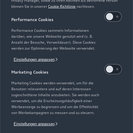
Privacy Manager, sowie zu Ihren Rechten als betroffene Person
Verträge kündigen
können Sie in unserer
Cookie Richtlinie
nachlesen.
1
Wir geben für jedes Audi Neufahrzeug eine umfangreiche Audi
Performance Cookies
Mobilitätsgarantie, die ab Auslieferung bis zur ersten fälligen
Inspektion oder erstem Ölwechsel-Service gilt. Sofern Sie Ihr
Performance Cookies sammeln Informationen
Neufahrzeug direkt von der AUDI AG erwerben, gibt die AUDI
darüber, wie unsere Webseite genutzt wird (z. B.
AG, Auto-Union-Straße 1, 85057 Ingolstadt, ab Auslieferung
Anzahl der Besuche, Verweildauer). Diese Cookies
werden zur Optimierung der Webseite verwendet.
bis zur ersten fälligen Inspektion oder erstem fälligen
Ölwechsel-Service die Audi Mobilitätsgarantie. Wir erneuern
Einstellungen anpassen
bzw. verlängern die Audi Mobilitätsgarantie jeweils bis zur
nächsten Inspektion oder Ölwechsel-Service, wenn Sie die
Marketing Cookies
fällige Inspektion oder Ölwechsel-Service (je nachdem,
Marketing Cookies werden verwendet, um für die
welches Ereignis zuerst eintritt) bei ihrem Audi Partner
Benutzer relevantere und auf deren Interessen
durchführen lassen. Mit den Service-Kosten sind die Kosten für
zugeschnittene Inhalte anzubieten. Sie werden auch
das Leistungspaket der Audi Mobilitätsgarantie abgegolten.
verwendet, um die Erscheinungshäufigkeit einer
Wenn die Mobilitätsgarantie aufgrund einer nicht bei einem
Werbeanzeige zu begrenzen und um die Effektivität
von Werbekampagnen zu messen und zu steuern.
Audi Servicepartner durchgeführten Inspektion oder
Ölwechsel-Service erloschen ist, kann diese neu erworben
Einstellungen anpassen
werden, wenn eine Inspektion inklusive eines Ölwechsel-